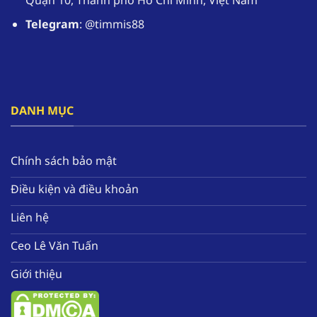
Telegram
: @timmis88
DANH MỤC
Chính sách bảo mật
Điều kiện và điều khoản
Liên hệ
Ceo Lê Văn Tuấn
Giới thiệu