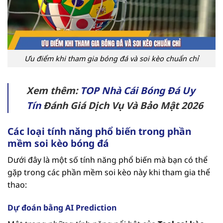
Ưu điểm khi tham gia bóng đá và soi kèo chuẩn chỉ
Xem thêm:
TOP Nhà Cái Bóng Đá Uy
Tín
Đánh Giá Dịch Vụ Và Bảo Mật 2026
Các loại tính năng phổ biến trong phần
mềm soi kèo bóng đá
Dưới đây là một số tính năng phổ biến mà bạn có thể
gặp trong các phần mềm soi kèo này khi tham gia thể
thao:
Dự đoán bằng AI Prediction