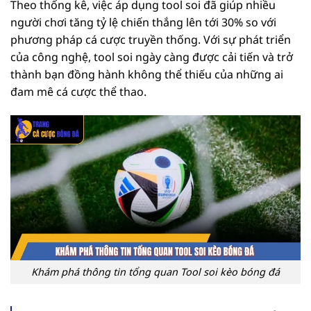
Theo thống kê, việc áp dụng tool soi đã giúp nhiều
người chơi tăng tỷ lệ chiến thắng lên tới 30% so với
phương pháp cá cược truyền thống. Với sự phát triển
của công nghệ, tool soi ngày càng được cải tiến và trở
thành bạn đồng hành không thể thiếu của những ai
đam mê cá cược thể thao.
Khám phá thông tin tổng quan Tool soi kèo bóng đá