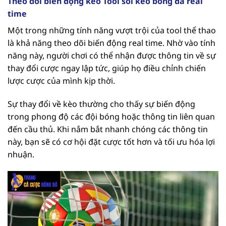
Theo dõi biến động kèo Tool soi kèo bóng đá real
time
Một trong những tính năng vượt trội của tool thể thao
là khả năng theo dõi biến động real time. Nhờ vào tính
năng này, người chơi có thể nhận được thông tin về sự
thay đổi cược ngay lập tức, giúp họ điều chỉnh chiến
lược cược của mình kịp thời.
Sự thay đổi về kèo thường cho thấy sự biến động
trong phong độ các đội bóng hoặc thông tin liên quan
đến cầu thủ. Khi nắm bắt nhanh chóng các thông tin
này, bạn sẽ có cơ hội đặt cược tốt hơn và tối ưu hóa lợi
nhuận.