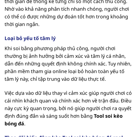
thời gian để thống kê từng chỉ số một cách thủ công.
Nhờ vào khả năng phân tích nhanh chóng, người chơi
có thể có được những dự đoán tốt hơn trong khoảng
thời gian ngắn.
Loại bỏ yếu tố tâm lý
Khi soi bằng phương pháp thủ công, người chơi
thường bị ảnh hưởng bởi cảm xúc và tâm lý cá nhân,
dẫn đến những quyết định không chính xác. Tuy nhiên,
phần mềm tham gia online loại bỏ hoàn toàn yếu tố
tâm lý này, chỉ tập trung vào dữ liệu thực tế.
Việc dựa vào dữ liệu thay vì cảm xúc giúp người chơi có
cái nhìn khách quan và chính xác hơn về trận đấu. Điều
này cực kỳ quan trọng, bởi nó giúp người chơi ra quyết
định đúng đắn và sáng suốt hơn bằng
Tool soi kèo
bóng đá
.