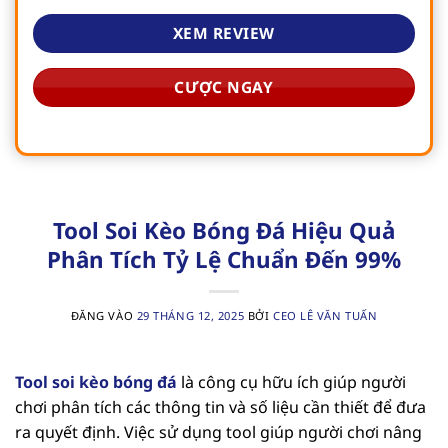
XEM REVIEW
CƯỢC NGAY
Tool Soi Kèo Bóng Đá Hiệu Quả
Phân Tích Tỷ Lệ Chuẩn Đến 99%
ĐĂNG VÀO
29 THÁNG 12, 2025
BỞI
CEO LÊ VĂN TUẤN
Tool soi kèo bóng đá
là công cụ hữu ích giúp người
chơi phân tích các thông tin và số liệu cần thiết để đưa
ra quyết định. Việc sử dụng tool giúp người chơi nâng