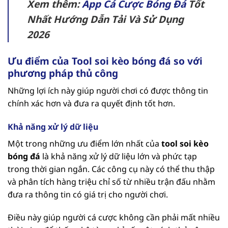
Xem thêm:
App Cá Cược Bóng Đá
Tốt
Nhất Hướng Dẫn Tải Và Sử Dụng
2026
Ưu điểm của Tool soi kèo bóng đá so với
phương pháp thủ công
Những lợi ích này giúp người chơi có được thông tin
chính xác hơn và đưa ra quyết định tốt hơn.
Khả năng xử lý dữ liệu
Một trong những ưu điểm lớn nhất của
tool soi kèo
bóng đá
là khả năng xử lý dữ liệu lớn và phức tạp
trong thời gian ngắn. Các công cụ này có thể thu thập
và phân tích hàng triệu chỉ số từ nhiều trận đấu nhằm
đưa ra thông tin có giá trị cho người chơi.
Điều này giúp người cá cược không cần phải mất nhiều