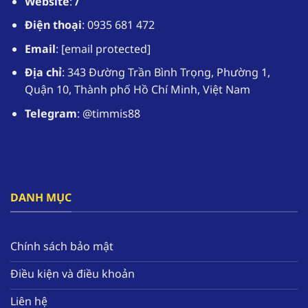
Website
:
/
Điện thoại
: 0935 681 472
Email
:
[email protected]
Địa chỉ
: 343 Đường Trần Bình Trọng, Phường 1,
Quận 10, Thành phố Hồ Chí Minh, Việt Nam
Telegram
: @timmis88
DANH MỤC
Chính sách bảo mật
Điều kiện và điều khoản
Liên hệ