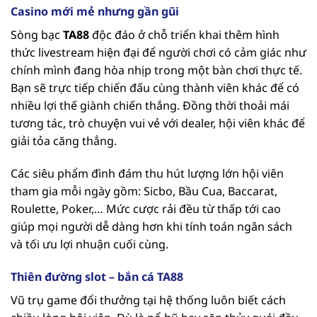
Casino mới mẻ nhưng gần gũi
Sòng bạc
TA88
độc đáo ở chỗ triển khai thêm hình
thức livestream hiện đại để người chơi có cảm giác như
chính mình đang hòa nhịp trong một bàn chơi thực tế.
Bạn sẽ trực tiếp chiến đấu cùng thành viên khác để có
nhiều lợi thế giành chiến thắng. Đồng thời thoải mái
tương tác, trò chuyện vui vẻ với dealer, hội viên khác để
giải tỏa căng thẳng.
Các siêu phẩm đình đám thu hút lượng lớn hội viên
tham gia mỗi ngày gồm: Sicbo, Bầu Cua, Baccarat,
Roulette, Poker,… Mức cược rải đều từ thấp tới cao
giúp mọi người dễ dàng hơn khi tính toán ngân sách
và tối ưu lợi nhuận cuối cùng.
Thiên đường slot – bắn cá TA88
Vũ trụ game đổi thưởng tại hệ thống luôn biết cách