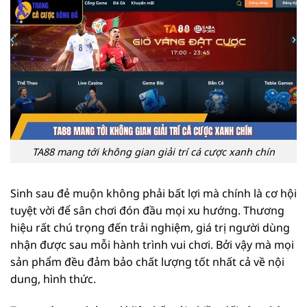
TA88 mang tới không gian giải trí cá cược xanh chín
Sinh sau đẻ muộn không phải bất lợi mà chính là cơ hội
tuyệt vời để sân chơi đón đầu mọi xu hướng. Thương
hiệu rất chú trọng đến trải nghiệm, giá trị người dùng
nhận được sau mỗi hành trình vui chơi. Bởi vậy mà mọi
sản phẩm đều đảm bảo chất lượng tốt nhất cả về nội
dung, hình thức.