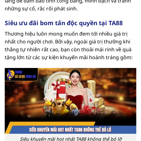
làng để đảm bảo tính công bằng, minh bạch và tránh
những sự cố, rắc rối phát sinh.
Siêu ưu đãi bom tấn độc quyền tại TA88
Thương hiệu luôn mong muốn đem tới nhiều giá trị
nhất cho người chơi. Bởi vậy, ngoài giá trị thưởng khi
thắng tự nhiên rất cao, bạn còn thoải mái rinh về quà
tặng lớn từ các sự kiện khuyến mãi hoành tráng gồm:
Siêu khuyến mãi hot nhất TA88 không thể bỏ lỡ