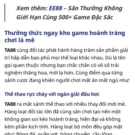
Xem thêm:
EE88
– Săn Thưởng Không
Giới Hạn Cùng 500+ Game Đặc Sắc
Thưởng thức ngay kho game hoành tráng
chơi là mê
TA88
cùng đối tác phát hành hàng trăm sản phẩm giải
trí hấp dẫn bao phủ mọi thể loại khác nhau. Dù là tên
gọi quen thuộc nhưng bạn chắc chắn có vô số trải
nghiệm thăng hoa, mới lạ hơn. Cùng điểm qua từng
sảnh cược đang khiến người chơi mất ăn mất ngủ như:
Thể thao rực cháy với ngàn giải đấu hot
TA88
ra mắt sảnh thể thao với nhiều thay đổi mới mẻ.
Hàng loạt đối tác lớn đã cùng sân chơi tạo nên một
không gian soi kèo hoành tráng, hiện đại và không
kém phần kịch tính. Hàng loạt bộ môn đều góp mặt
như: Bóng đá, quần vợt, bóng chuyền, cầu lông,…