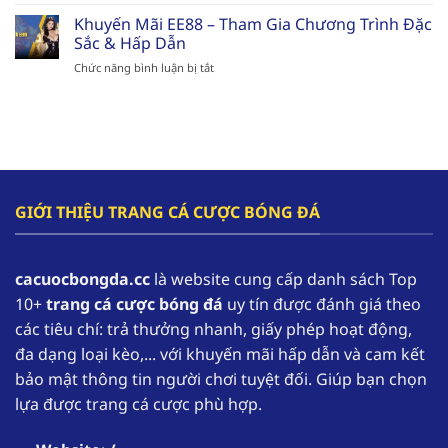
Soi
Hích
Bonus
kèo
Khuyến Mãi EE88 – Tham Gia Chương Trình Đặc
Lớn
Năm
Bologna
Sắc & Hấp Dẫn
Từ
2026
vs
Nhà
Chức năng bình luận bị tắt
ở
Celtic
Cái
Khuyến
|
Xanh
Mãi
Nhận
Chín
EE88
định
Đầy
–
Europa
Ưu
Tham
League
Đãi
Gia
23/1
Chương
Trình
GIỚI THIỆU TRANG CÁ CƯỢC BÓNG ĐÁ
Đặc
Sắc
&
Hấp
cacuocbongda.cc
là website cung cấp danh sách Top
Dẫn
10+
trang cá cược bóng đá
uy tín được đánh giá theo
các tiêu chí: trả thưởng nhanh, giấy phép hoạt động,
đa dạng loại kèo,... với khuyến mãi hấp dẫn và cam kết
bảo mật thông tin người chơi tuyệt đối. Giúp bạn chọn
lựa được trang cá cược phù hợp.