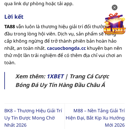
qua link dự phòng hoặc tải app.
✕
Lời kết
TA88
vẫn luôn là thương hiệu giải trí đổi thưởng hàng
đầu trong lòng hội viên. Dịch vụ, sản phẩm sẽ nâng
cấp không ngừng để trở thành phiên bản hoàn hảo
nhất, an toàn nhất.
cacuocbongda.cc
khuyên bạn nên
thử một lần trải nghiệm để có thêm địa chỉ vui chơi an
toàn.
Xem thêm:
1XBET
| Trang Cá Cược
Bóng Đá Uy Tín Hàng Đầu Châu Á
BK8 – Thương Hiệu Giải Trí
M88 – Nền Tảng Giải Trí
Uy Tín Được Mong Chờ
Hiện Đại, Bắt Kịp Xu Hướng
Nhất 2026
Mới 2026