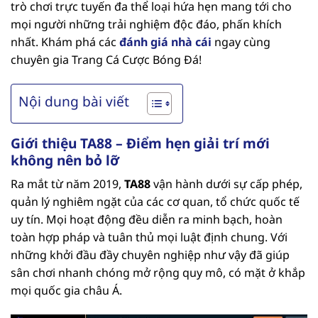
trò chơi trực tuyến đa thể loại hứa hẹn mang tới cho
mọi người những trải nghiệm độc đáo, phấn khích
nhất. Khám phá các
đánh giá nhà cái
ngay cùng
chuyên gia Trang Cá Cược Bóng Đá!
Nội dung bài viết
Giới thiệu TA88 – Điểm hẹn giải trí mới
không nên bỏ lỡ
Ra mắt từ năm 2019,
TA88
vận hành dưới sự cấp phép,
quản lý nghiêm ngặt của các cơ quan, tổ chức quốc tế
uy tín. Mọi hoạt động đều diễn ra minh bạch, hoàn
toàn hợp pháp và tuân thủ mọi luật định chung. Với
những khởi đầu đầy chuyên nghiệp như vậy đã giúp
sân chơi nhanh chóng mở rộng quy mô, có mặt ở khắp
mọi quốc gia châu Á.