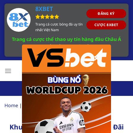
Bỏ
8XBET
qua
ĐĂNG KÝ
nội
Trang cá cược bóng đá uy tín
CƯỢC 8XBET
dung
nhất Việt Nam
Trang cá cược thể thao uy tín hàng đầu Châu Á
1XBET – Bảo Hiểm Cược Hoàn Trả 100%.
Tặng ngay 128K khi điểm danh hàng ngày.
×
ĐĂNG KÝ NGAY
ĐĂNG NHẬP
Home
|
khuyến mãi
Khuyến Mãi – Thông Tin Về Ưu Đãi