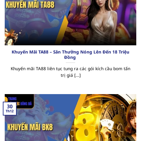
Khuyến Mãi TA88 – Săn Thưởng Nóng Lên Đến 18 Triệu
Đồng
Khuyến mãi TA88 liên tục tung ra các gói kích cầu bom tấn
trị giá [...]
30
Th12