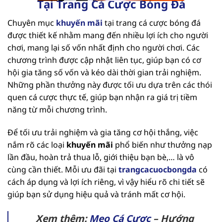
Tại Trang Cá Cược Bóng Đá
Chuyên mục
khuyến mãi
tại trang cá cược bóng đá
được thiết kế nhằm mang đến nhiều lợi ích cho người
chơi, mang lại số vốn nhất định cho người chơi. Các
chương trình được cập nhật liên tục, giúp bạn có cơ
hội gia tăng số vốn và kéo dài thời gian trải nghiệm.
Những phần thưởng này được tối ưu dựa trên các thói
quen cá cược thực tế, giúp bạn nhận ra giá trị tiềm
năng từ mỗi chương trình.
Để tối ưu trải nghiệm và gia tăng cơ hội thắng, việc
nắm rõ các loại
khuyến mãi
phổ biến như thưởng nạp
lần đầu, hoàn trả thua lỗ, giới thiệu bạn bè,… là vô
cùng cần thiết. Mỗi ưu đãi tại
trangcacuocbongda
có
cách áp dụng và lợi ích riêng, vì vậy hiểu rõ chi tiết sẽ
giúp bạn sử dụng hiệu quả và tránh mất cơ hội.
Xem thêm:
Mẹo Cá Cược
– Hướng