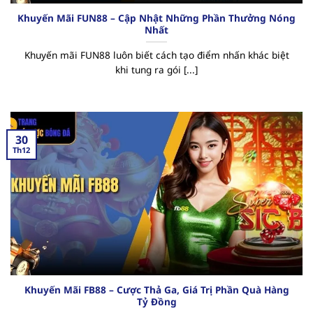
Khuyến Mãi FUN88 – Cập Nhật Những Phần Thưởng Nóng
Nhất
Khuyến mãi FUN88 luôn biết cách tạo điểm nhấn khác biệt
khi tung ra gói [...]
30
Th12
Khuyến Mãi FB88 – Cược Thả Ga, Giá Trị Phần Quà Hàng
Tỷ Đồng