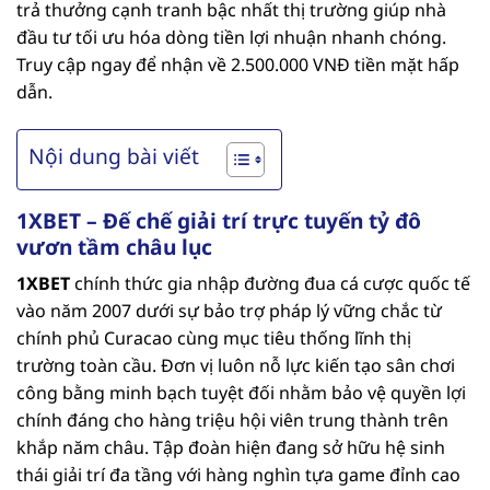
trả thưởng cạnh tranh bậc nhất thị trường giúp nhà
đầu tư tối ưu hóa dòng tiền lợi nhuận nhanh chóng.
Truy cập ngay để nhận về 2.500.000 VNĐ tiền mặt hấp
dẫn.
Nội dung bài viết
1XBET – Đế chế giải trí trực tuyến tỷ đô
vươn tầm châu lục
1XBET
chính thức gia nhập đường đua cá cược quốc tế
vào năm 2007 dưới sự bảo trợ pháp lý vững chắc từ
chính phủ Curacao cùng mục tiêu thống lĩnh thị
trường toàn cầu. Đơn vị luôn nỗ lực kiến tạo sân chơi
công bằng minh bạch tuyệt đối nhằm bảo vệ quyền lợi
chính đáng cho hàng triệu hội viên trung thành trên
khắp năm châu. Tập đoàn hiện đang sở hữu hệ sinh
thái giải trí đa tầng với hàng nghìn tựa game đỉnh cao