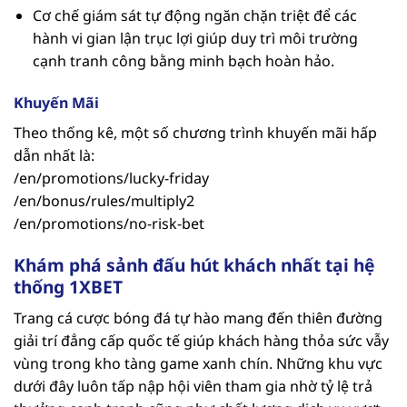
Cơ chế giám sát tự động ngăn chặn triệt để các
hành vi gian lận trục lợi giúp duy trì môi trường
cạnh tranh công bằng minh bạch hoàn hảo.
Khuyến Mãi
Theo thống kê, một số chương trình khuyến mãi hấp
dẫn nhất là:
/en/promotions/lucky-friday
/en/bonus/rules/multiply2
/en/promotions/no-risk-bet
Khám phá sảnh đấu hút khách nhất tại hệ
thống 1XBET
Trang cá cược bóng đá tự hào mang đến thiên đường
giải trí đẳng cấp quốc tế giúp khách hàng thỏa sức vẫy
vùng trong kho tàng game xanh chín. Những khu vực
dưới đây luôn tấp nập hội viên tham gia nhờ tỷ lệ trả