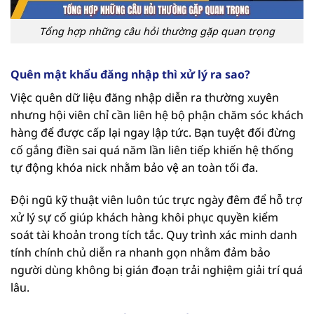
Tổng hợp những câu hỏi thường gặp quan trọng
Quên mật khẩu đăng nhập thì xử lý ra sao?
Việc quên dữ liệu đăng nhập diễn ra thường xuyên
nhưng hội viên chỉ cần liên hệ bộ phận chăm sóc khách
hàng để được cấp lại ngay lập tức. Bạn tuyệt đối đừng
cố gắng điền sai quá năm lần liên tiếp khiến hệ thống
tự động khóa nick nhằm bảo vệ an toàn tối đa.
Đội ngũ kỹ thuật viên luôn túc trực ngày đêm để hỗ trợ
xử lý sự cố giúp khách hàng khôi phục quyền kiểm
soát tài khoản trong tích tắc. Quy trình xác minh danh
tính chính chủ diễn ra nhanh gọn nhằm đảm bảo
người dùng không bị gián đoạn trải nghiệm giải trí quá
lâu.