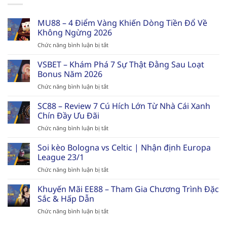
MU88 – 4 Điểm Vàng Khiến Dòng Tiền Đổ Về
Không Ngừng 2026
Chức năng bình luận bị tắt
ở
MU88
–
VSBET – Khám Phá 7 Sự Thật Đằng Sau Loạt
4
Bonus Năm 2026
Điểm
Chức năng bình luận bị tắt
ở
Vàng
VSBET
Khiến
–
SC88 – Review 7 Cú Hích Lớn Từ Nhà Cái Xanh
Dòng
Khám
Chín Đầy Ưu Đãi
Tiền
Phá
Đổ
Chức năng bình luận bị tắt
ở
7
Về
SC88
Sự
Không
–
Soi kèo Bologna vs Celtic | Nhận định Europa
Thật
Ngừng
Review
League 23/1
Đằng
2026
7
Sau
Chức năng bình luận bị tắt
ở
Cú
Loạt
Soi
Hích
Bonus
kèo
Khuyến Mãi EE88 – Tham Gia Chương Trình Đặc
Lớn
Năm
Bologna
Sắc & Hấp Dẫn
Từ
2026
vs
Nhà
Chức năng bình luận bị tắt
ở
Celtic
Cái
Khuyến
|
Xanh