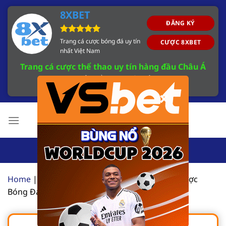
Bỏ
8XBET
qua
ĐĂNG KÝ
nội
Trang cá cược bóng đá uy tín
CƯỢC 8XBET
dung
nhất Việt Nam
Trang cá cược thể thao uy tín hàng đầu Châu Á
1XBET – Bảo Hiểm Cược Hoàn Trả 100%.
Tặng ngay 128K khi điểm danh hàng ngày.
×
ĐĂNG KÝ NGAY
ĐĂNG NHẬP
Home
|
đánh giá nhà cái
|
1XBET | Trang Cá Cược
Bóng Đá Uy Tín Hàng Đầu Châu Á