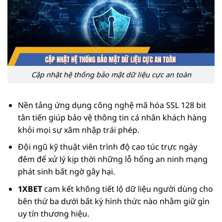
Cập nhật hệ thống bảo mật dữ liệu cực an toàn
Nền tảng ứng dụng công nghệ mã hóa SSL 128 bit
tân tiến giúp bảo vệ thông tin cá nhân khách hàng
khỏi mọi sự xâm nhập trái phép.
Đội ngũ kỹ thuật viên trình độ cao túc trực ngày
đêm để xử lý kịp thời những lỗ hổng an ninh mạng
phát sinh bất ngờ gây hại.
1XBET
cam kết không tiết lộ dữ liệu người dùng cho
bên thứ ba dưới bất kỳ hình thức nào nhằm giữ gìn
uy tín thương hiệu.