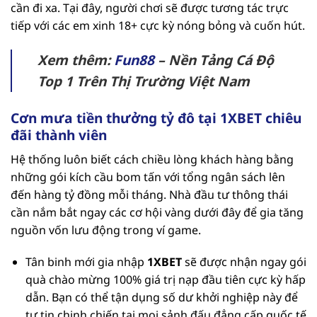
cần đi xa. Tại đây, người chơi sẽ được tương tác trực
tiếp với các em xinh 18+ cực kỳ nóng bỏng và cuốn hút.
Xem thêm:
Fun88
– Nền Tảng Cá Độ
Top 1 Trên Thị Trường Việt Nam
Cơn mưa tiền thưởng tỷ đô tại 1XBET chiêu
đãi thành viên
Hệ thống luôn biết cách chiều lòng khách hàng bằng
những gói kích cầu bom tấn với tổng ngân sách lên
đến hàng tỷ đồng mỗi tháng. Nhà đầu tư thông thái
cần nắm bắt ngay các cơ hội vàng dưới đây để gia tăng
nguồn vốn lưu động trong ví game.
Tân binh mới gia nhập
1XBET
sẽ được nhận ngay gói
quà chào mừng 100% giá trị nạp đầu tiên cực kỳ hấp
dẫn. Bạn có thể tận dụng số dư khởi nghiệp này để
tự tin chinh chiến tại mọi sảnh đấu đẳng cấp quốc tế