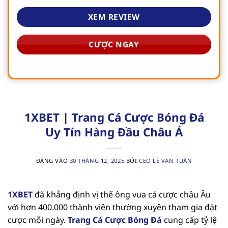
XEM REVIEW
CƯỢC NGAY
1XBET | Trang Cá Cược Bóng Đá
Uy Tín Hàng Đầu Châu Á
ĐĂNG VÀO
30 THÁNG 12, 2025
BỞI
CEO LÊ VĂN TUẤN
1XBET
đã khẳng định vị thế ông vua cá cược châu Âu
với hơn 400.000 thành viên thường xuyên tham gia đặt
cược mỗi ngày.
Trang Cá Cược Bóng Đá
cung cấp tỷ lệ